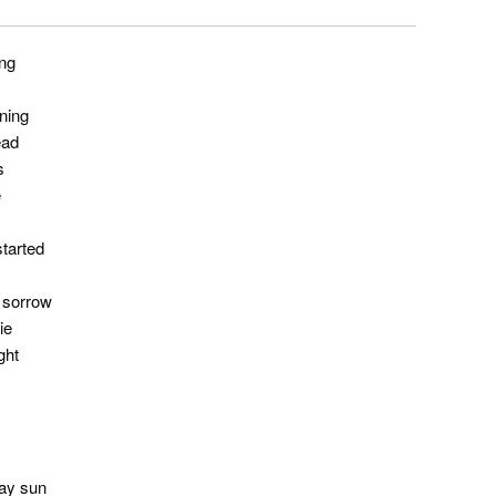
ing
ning
ead
s
e
started
f sorrow
ie
ght
day sun