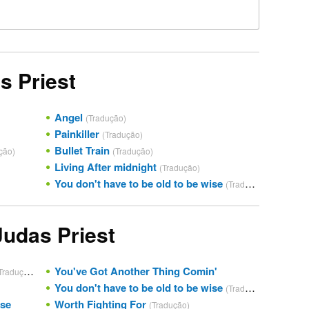
s Priest
Angel
(Tradução)
Painkiller
(Tradução)
Bullet Train
ção)
(Tradução)
Living After midnight
(Tradução)
You don't have to be old to be wise
(Tradução)
Judas Priest
You've Got Another Thing Comin'
Tradução)
You don't have to be old to be wise
(Tradução)
ise
Worth Fighting For
(Tradução)