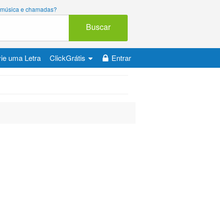
ara música e chamadas?
Buscar
ie uma Letra
ClickGrátis
Entrar