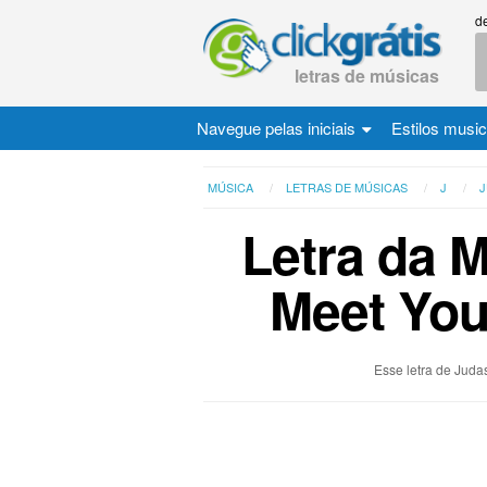
d
letras de músicas
Navegue pelas iniciais
Estilos musi
MÚSICA
LETRAS DE MÚSICAS
J
J
Letra da 
Meet You
Esse letra de Judas