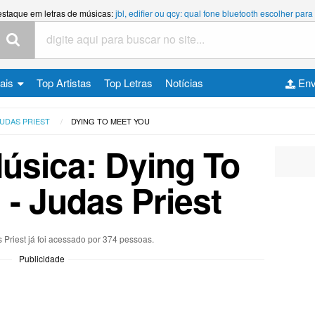
estaque em letras de músicas:
jbl, edifier ou qcy: qual fone bluetooth escolher p
cais
Top Artistas
Top Letras
Notícias
Env
UDAS PRIEST
DYING TO MEET YOU
Música: Dying To
 - Judas Priest
 Priest já foi acessado por 374 pessoas.
Publicidade