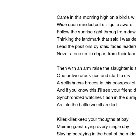
Came in this morning high on a bird's w
Wide open minded,but still quite aware
Follow the sunrise right throug from daw
Thinking the landmark that said I was d
Lead the positions by staid faces leader
Never a one smile depart from their fac
Then with an arm raise the slaughter is 
One or two crack ups and start to cry
A selfishness breeds in this cesspool o
And if you know this,I'll see your friend d
Synchronized watches flash in the sunli
As into the battle we all are led
Killer,killer,keep your thougths at bay
Maiming,destroying every single day
Slaying,betraying in the heat of the mid