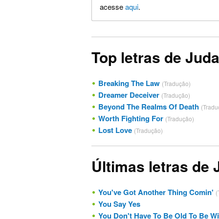
acesse
aqui
.
Top letras de Juda
Breaking The Law
(Tradução)
Dreamer Deceiver
(Tradução)
Beyond The Realms Of Death
(Tradu
Worth Fighting For
(Tradução)
Lost Love
(Tradução)
Últimas letras de 
You've Got Another Thing Comin'
(
You Say Yes
You Don't Have To Be Old To Be W