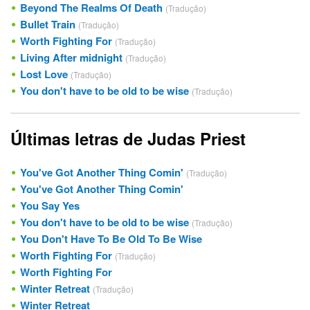
Beyond The Realms Of Death
(Tradução)
Bullet Train
(Tradução)
Worth Fighting For
(Tradução)
Living After midnight
(Tradução)
Lost Love
(Tradução)
You don't have to be old to be wise
(Tradução)
Últimas letras de Judas Priest
You've Got Another Thing Comin'
(Tradução)
You've Got Another Thing Comin'
You Say Yes
You don't have to be old to be wise
(Tradução)
You Don't Have To Be Old To Be Wise
Worth Fighting For
(Tradução)
Worth Fighting For
Winter Retreat
(Tradução)
Winter Retreat