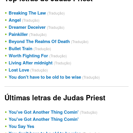
Breaking The Law
(Tradução)
Angel
(Tradução)
Dreamer Deceiver
(Tradução)
Painkiller
(Tradução)
Beyond The Realms Of Death
(Tradução)
Bullet Train
(Tradução)
Worth Fighting For
(Tradução)
Living After midnight
(Tradução)
Lost Love
(Tradução)
You don't have to be old to be wise
(Tradução)
Últimas letras de Judas Priest
You've Got Another Thing Comin'
(Tradução)
You've Got Another Thing Comin'
You Say Yes