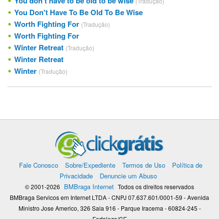
You don't have to be old to be wise
(Tradução)
You Don't Have To Be Old To Be Wise
Worth Fighting For
(Tradução)
Worth Fighting For
Winter Retreat
(Tradução)
Winter Retreat
Winter
(Tradução)
Fale Conosco
Sobre/Expediente
Termos de Uso
Política de
Privacidade
Denuncie um Abuso
BMBraga Internet
© 2001-2026
Todos os direitos reservados
BMBraga Servicos em Internet LTDA - CNPJ 07.637.601/0001-59 - Avenida
Ministro Jose Americo, 326 Sala 916 - Parque Iracema - 60824-245 -
Fortaleza/CE