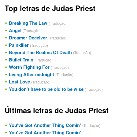
Top letras de Judas Priest
Breaking The Law
(Tradução)
Angel
(Tradução)
Dreamer Deceiver
(Tradução)
Painkiller
(Tradução)
Beyond The Realms Of Death
(Tradução)
Bullet Train
(Tradução)
Worth Fighting For
(Tradução)
Living After midnight
(Tradução)
Lost Love
(Tradução)
You don't have to be old to be wise
(Tradução)
Últimas letras de Judas Priest
You've Got Another Thing Comin'
(Tradução)
You've Got Another Thing Comin'