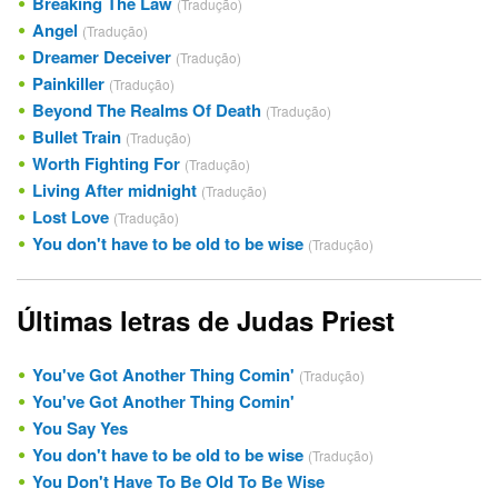
Breaking The Law
(Tradução)
Angel
(Tradução)
Dreamer Deceiver
(Tradução)
Painkiller
(Tradução)
Beyond The Realms Of Death
(Tradução)
Bullet Train
(Tradução)
Worth Fighting For
(Tradução)
Living After midnight
(Tradução)
Lost Love
(Tradução)
You don't have to be old to be wise
(Tradução)
Últimas letras de Judas Priest
You've Got Another Thing Comin'
(Tradução)
You've Got Another Thing Comin'
You Say Yes
You don't have to be old to be wise
(Tradução)
You Don't Have To Be Old To Be Wise