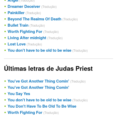
(Tradução)
Dreamer Deceiver
(Tradução)
Painkiller
(Tradução)
Beyond The Realms Of Death
(Tradução)
Bullet Train
(Tradução)
Worth Fighting For
(Tradução)
Living After midnight
(Tradução)
Lost Love
(Tradução)
You don't have to be old to be wise
(Tradução)
Últimas letras de Judas Priest
You've Got Another Thing Comin'
(Tradução)
You've Got Another Thing Comin'
You Say Yes
You don't have to be old to be wise
(Tradução)
You Don't Have To Be Old To Be Wise
Worth Fighting For
(Tradução)