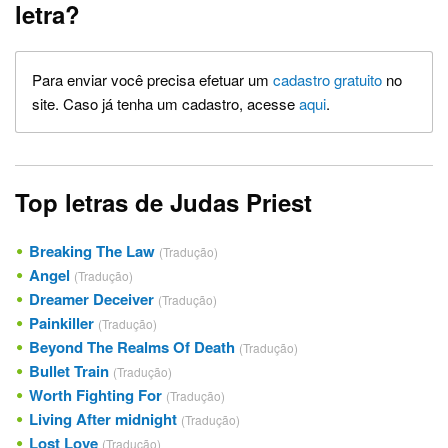
letra?
Para enviar você precisa efetuar um
cadastro gratuito
no
site. Caso já tenha um cadastro, acesse
aqui
.
Top letras de Judas Priest
Breaking The Law
(Tradução)
Angel
(Tradução)
Dreamer Deceiver
(Tradução)
Painkiller
(Tradução)
Beyond The Realms Of Death
(Tradução)
Bullet Train
(Tradução)
Worth Fighting For
(Tradução)
Living After midnight
(Tradução)
Lost Love
(Tradução)