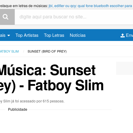
estaque em letras de músicas:
jbl, edifier ou qcy: qual fone bluetooth escolher p
cais
Top Artistas
Top Letras
Notícias
Env
FATBOY SLIM
SUNSET (BIRD OF PREY)
Música: Sunset
ey) - Fatboy Slim
oy Slim já foi acessado por 615 pessoas.
Publicidade