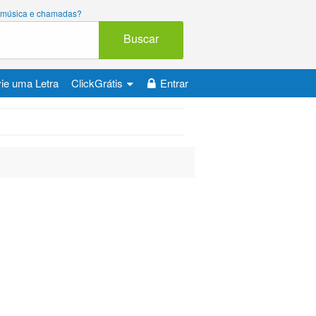
ara música e chamadas?
Buscar
ie uma Letra
ClickGrátis
Entrar