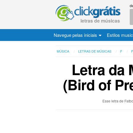
d
letras de músicas
Navegue pelas iniciais
Estilos musi
MÚSICA
LETRAS DE MÚSICAS
F
Letra da 
(Bird of Pr
Esse letra de Fatb