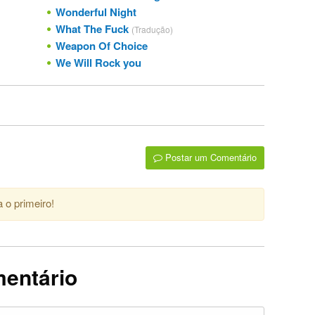
Wonderful Night
What The Fuck
(Tradução)
Weapon Of Choice
We Will Rock you
Postar um Comentário
 o primeiro!
mentário