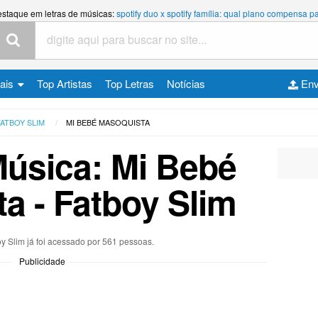
estaque em letras de músicas:
spotify duo x spotify família: qual plano compensa
cais
Top Artistas
Top Letras
Notícias
Env
FATBOY SLIM
MI BEBÉ MASOQUISTA
Música: Mi Bebé
a - Fatboy Slim
oy Slim já foi acessado por 561 pessoas.
Publicidade