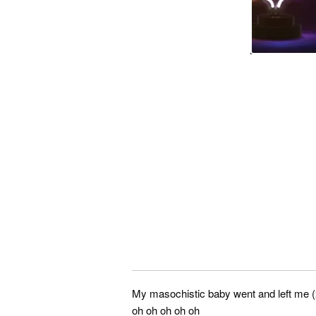
My masochistic baby went and left me (
oh oh oh oh oh