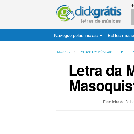
d
letras de músicas
Navegue pelas iniciais
Estilos musi
MÚSICA
LETRAS DE MÚSICAS
F
Letra da 
Masoquist
Esse letra de Fatb