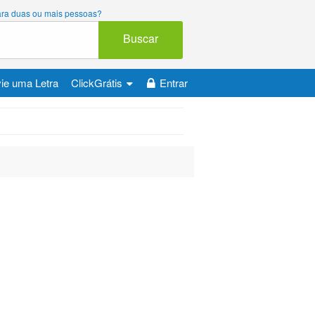
 para duas ou mais pessoas?
Buscar
ie uma Letra
ClickGrátis
Entrar