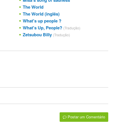
Misa's song of sadness
The World
The World (inglês)
What's up people ?
What's Up, People?
(Tradução)
Zetsubou Billy
(Tradução)
Postar um Comentário