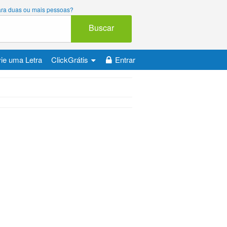
 para duas ou mais pessoas?
Buscar
ie uma Letra
ClickGrátis
Entrar