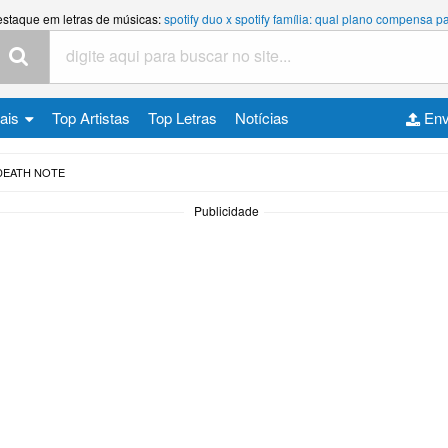
estaque em letras de músicas:
spotify duo x spotify família: qual plano compensa
cais
Top Artistas
Top Letras
Notícias
Env
DEATH NOTE
Publicidade