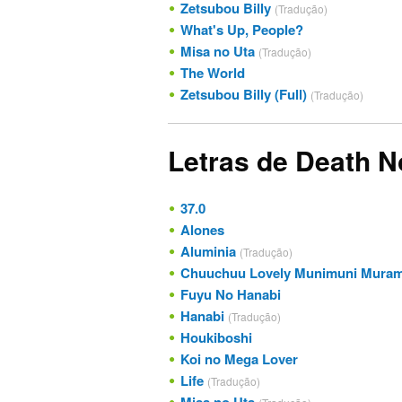
Zetsubou Billy
(Tradução)
What's Up, People?
Misa no Uta
(Tradução)
The World
Zetsubou Billy (Full)
(Tradução)
Letras de Death N
37.0
Alones
Aluminia
(Tradução)
Chuuchuu Lovely Munimuni Muramura Purin Purin
Fuyu No Hanabi
Hanabi
(Tradução)
Houkiboshi
Koi no Mega Lover
Life
(Tradução)