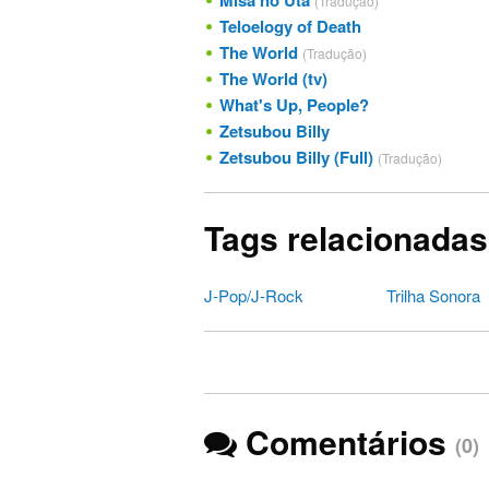
Misa no Uta
(Tradução)
Teloelogy of Death
The World
(Tradução)
The World (tv)
What's Up, People?
Zetsubou Billy
Zetsubou Billy (Full)
(Tradução)
Tags relacionadas
J-Pop/J-Rock
Trilha Sonora
Comentários
(0)