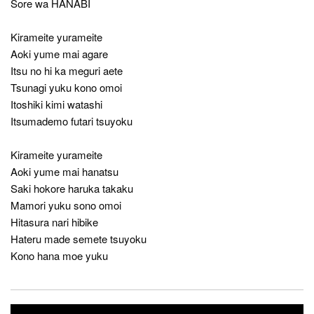
Sore wa HANABI
Kirameite yurameite
Aoki yume mai agare
Itsu no hi ka meguri aete
Tsunagi yuku kono omoi
Itoshiki kimi watashi
Itsumademo futari tsuyoku
Kirameite yurameite
Aoki yume mai hanatsu
Saki hokore haruka takaku
Mamori yuku sono omoi
Hitasura nari hibike
Hateru made semete tsuyoku
Kono hana moe yuku