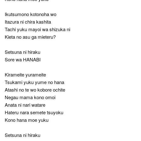
Ikutsumono kotonoha wo
Itazura ni chira kashita
Tachi yuku mayoi wa shizuka ni
Kieta no asu ga mieteru?
Setsuna ni hiraku
Sore wa HANABI
Kirameite yurameite
Tsukami yuku yume no hana
Atashi no te wo kobore ochite
Negau mama kono omoi
Anata ni nari watare
Hateru nara semete tsuyoku
Kono hana moe yuku
Setsuna ni hiraku