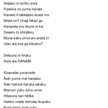
Seijaku ni ochiru sora
Futahira no yume hanabi
Kanata ni tabidatsu anata mo
Mieta no? Onaji hikari ga
Hanarete mo itsuno hi ka
Deaeru to shinjiteru
Mune saku omoi wo anata ni
Utau wa koe ga kikoeru?
Setsuna ni hiraku
Sore wa HANABI
Kirameite yurameite
Aoki yume mai hanatsu
Saki hokore haruka takaku
Mamori yuku sono omoi
Hitasura nari hibike
Hateru made semete tsuyoku
Kono hana moe yuku