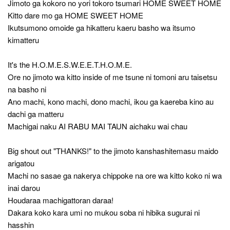
Jimoto ga kokoro no yori tokoro tsumari HOME SWEET HOME
Kitto dare mo ga HOME SWEET HOME
Ikutsumono omoide ga hikatteru kaeru basho wa itsumo
kimatteru
It's the H.O.M.E.S.W.E.E.T.H.O.M.E.
Ore no jimoto wa kitto inside of me tsune ni tomoni aru taisetsu
na basho ni
Ano machi, kono machi, dono machi, ikou ga kaereba kino au
dachi ga matteru
Machigai naku AI RABU MAI TAUN aichaku wai chau
Big shout out "THANKS!" to the jimoto kanshashitemasu maido
arigatou
Machi no sasae ga nakerya chippoke na ore wa kitto koko ni wa
inai darou
Houdaraa machigattoran daraa!
Dakara koko kara umi no mukou soba ni hibika sugurai ni
hasshin