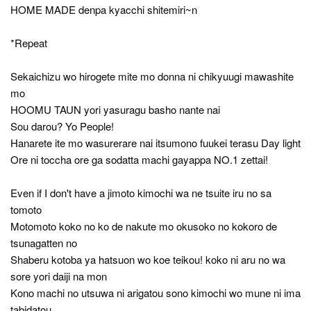
HOME MADE denpa kyacchi shitemiri~n
*Repeat
Sekaichizu wo hirogete mite mo donna ni chikyuugi mawashite
mo
HOOMU TAUN yori yasuragu basho nante nai
Sou darou? Yo People!
Hanarete ite mo wasurerare nai itsumono fuukei terasu Day light
Ore ni toccha ore ga sodatta machi gayappa NO.1 zettai!
Even if I don't have a jimoto kimochi wa ne tsuite iru no sa
tomoto
Motomoto koko no ko de nakute mo okusoko no kokoro de
tsunagatten no
Shaberu kotoba ya hatsuon wo koe teikou! koko ni aru no wa
sore yori daiji na mon
Kono machi no utsuwa ni arigatou sono kimochi wo mune ni ima
tabidatou