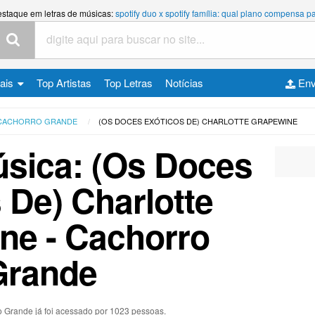
estaque em letras de músicas:
spotify duo x spotify família: qual plano compensa
cais
Top Artistas
Top Letras
Notícias
Env
CACHORRO GRANDE
(OS DOCES EXÓTICOS DE) CHARLOTTE GRAPEWINE
úsica: (Os Doces
 De) Charlotte
ne - Cachorro
Grande
o Grande já foi acessado por 1023 pessoas.