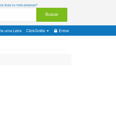
 para duas ou mais pessoas?
Buscar
ie uma Letra
ClickGrátis
Entrar