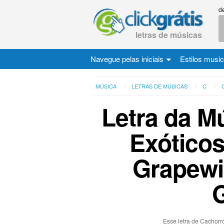
d
letras de músicas
Navegue pelas iniciais
Estilos musi
MÚSICA
LETRAS DE MÚSICAS
C
Letra da M
Exóticos
Grapewi
Esse letra de Cachorr