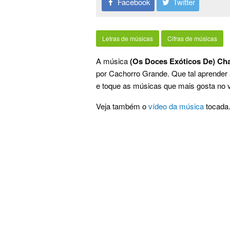
Facebook
Twitter
Letras de músicas
Cifras de músicas
A música
(Os Doces Exóticos De) Cha
por Cachorro Grande. Que tal aprender
e toque as músicas que mais gosta no vi
Veja também o
vídeo da música
tocada