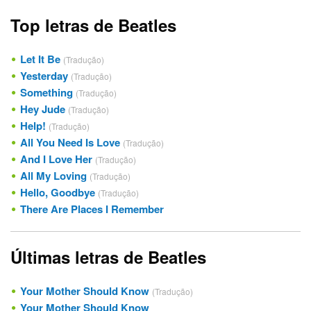
Top letras de Beatles
Let It Be
(Tradução)
Yesterday
(Tradução)
Something
(Tradução)
Hey Jude
(Tradução)
Help!
(Tradução)
All You Need Is Love
(Tradução)
And I Love Her
(Tradução)
All My Loving
(Tradução)
Hello, Goodbye
(Tradução)
There Are Places I Remember
Últimas letras de Beatles
Your Mother Should Know
(Tradução)
Your Mother Should Know