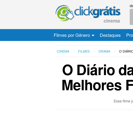
d
cinema
Filmes por Gênero
Destaques
Pr
CINEMA
FILMES
DRAMA
O DIÁRI
O Diário d
Melhores F
Essa filme 