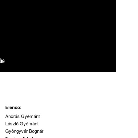
Elenco:
András Gyémánt
László Gyémánt
Gyöngyvér Bognár