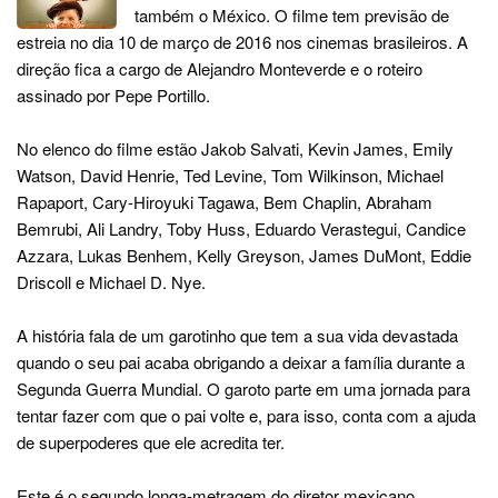
também o México. O filme tem previsão de
estreia no dia 10 de março de 2016 nos cinemas brasileiros. A
direção fica a cargo de Alejandro Monteverde e o roteiro
assinado por Pepe Portillo.
No elenco do filme estão Jakob Salvati, Kevin James, Emily
Watson, David Henrie, Ted Levine, Tom Wilkinson, Michael
Rapaport, Cary-Hiroyuki Tagawa, Bem Chaplin, Abraham
Bemrubi, Ali Landry, Toby Huss, Eduardo Verastegui, Candice
Azzara, Lukas Benhem, Kelly Greyson, James DuMont, Eddie
Driscoll e Michael D. Nye.
A história fala de um garotinho que tem a sua vida devastada
quando o seu pai acaba obrigando a deixar a família durante a
Segunda Guerra Mundial. O garoto parte em uma jornada para
tentar fazer com que o pai volte e, para isso, conta com a ajuda
de superpoderes que ele acredita ter.
Este é o segundo longa-metragem do diretor mexicano