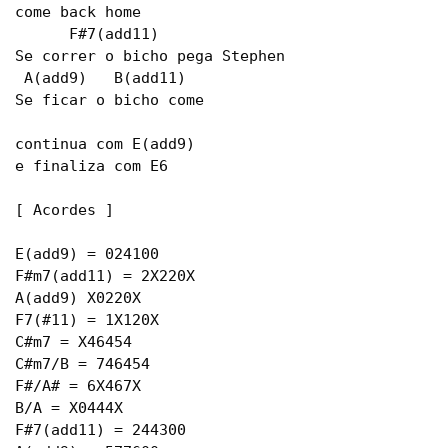
come back home

      F#7(add11)

Se correr o bicho pega Stephen

 A(add9)   B(add11)

Se ficar o bicho come

continua com E(add9)

e finaliza com E6

[ Acordes ]

E(add9) = 024100

F#m7(add11) = 2X220X

A(add9) X0220X

F7(#11) = 1X120X

C#m7 = X46454

C#m7/B = 746454

F#/A# = 6X467X

B/A = X0444X

F#7(add11) = 244300
