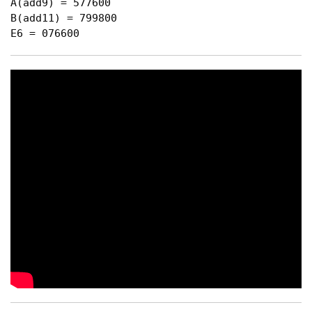
A(add9) = 577600

B(add11) = 799800

E6 = 076600