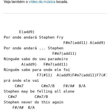
Veja também o
vídeo da música
tocada.
       E(add9)

Por onde andará Stephen Fry

                           F#m7(add11) A(add9)

Por onde andará ... Stephen

                      F#m7(add11)

Ninguém sabe do seu paradeiro

        A(add9)   F#m7(add11)

Ninguém sabe para onde ele foi

               F7(#11)  A(add9)F#m7(add11)F7(#11)
prá onde ele vai

     C#m7        C#m7/B    F#/A#  B/A 

Stephen may be felling all alone

  C#m7        C#m7/B

Stephen never do this again

    F#/A#  B/A 
