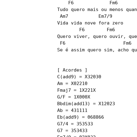
    F6             Fm6

Tudo quero mais ou menos quan
 Am7           Em7/9

Vida vida nove fora zero

        F6        Fm6

Quero viver, quero ouvir, que
 F6                     Fm6

Se é assim quero sim, acho qu
[ Acordes ]

C(add9) = X32030

Am = X02210

Fmaj7 = 1X221X

G/F = 1X000X

Bbdim(add13) = X12023

Ab = 431111

Eb(add9) = 068866

G7/4 = 353533

G7 = 353433
