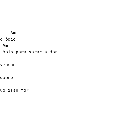
.
    Am

o ódio

 Am

 ópio para sarar a dor

veneno

queno

ue isso for
