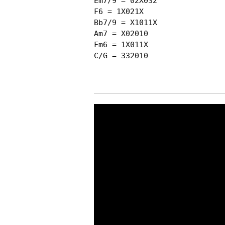
Em7/9 = 02X032

F6 = 1X021X

Bb7/9 = X1011X

Am7 = X02010

Fm6 = 1X011X

C/G = 332010
