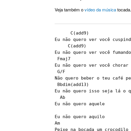
Veja também o
vídeo da música
tocada
      C(add9)                
Eu não quero ver você cuspind
     C(add9)                 
Eu não quero ver você fumando
 Fmaj7

Eu não quero ver você chorar 
 G/F

Não quero beber o teu café pe
 Bbdim(add13)

Eu não quero isso seja lá o q
  Ab

Eu não quero aquele

Eu não quero aquilo

Am

Peixe na bocada um crocodilo
