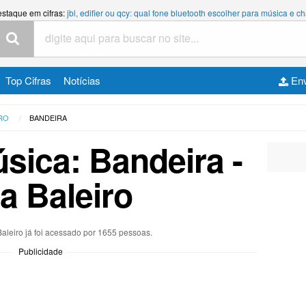
estaque em cifras:
jbl, edifier ou qcy: qual fone bluetooth escolher para música e
Top Cifras
Notícias
Env
RO
BANDEIRA
úsica: Bandeira -
a Baleiro
Baleiro já foi acessado por 1655 pessoas.
Publicidade