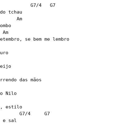
           G7/4   G7

do tchau

      Am

ombo

 Am

etembro, se bem me lembro

uro

eijo

rrendo das mãos

o Nilo

, estilo

       G7/4     G7

 e sal
