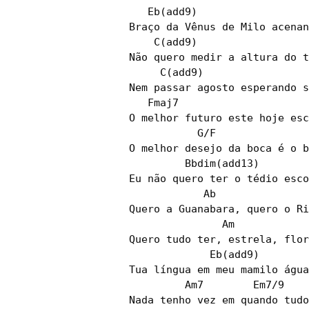
   Eb(add9)                  
Braço da Vênus de Milo acenan
    C(add9)                  
Não quero medir a altura do t
     C(add9)                 
Nem passar agosto esperando s
   Fmaj7

O melhor futuro este hoje esc
           G/F

O melhor desejo da boca é o b
         Bbdim(add13)

Eu não quero ter o tédio esco
            Ab

Quero a Guanabara, quero o Ri
               Am

Quero tudo ter, estrela, flor
             Eb(add9)        
Tua língua em meu mamilo água
         Am7        Em7/9

Nada tenho vez em quando tudo
