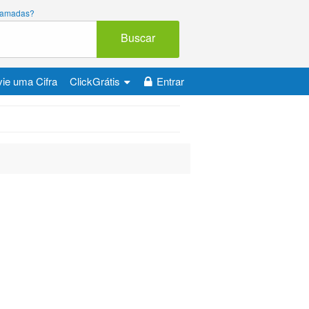
 chamadas?
Buscar
ie uma Cifra
ClickGrátis
Entrar