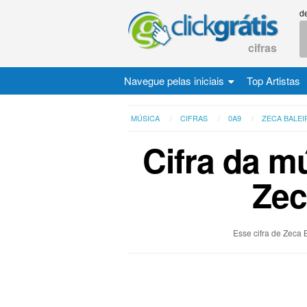
d
cifras
Navegue pelas iniciais
Top Artistas
MÚSICA
CIFRAS
0A9
ZECA BALEI
Cifra da m
Zec
Esse cifra de Zeca 