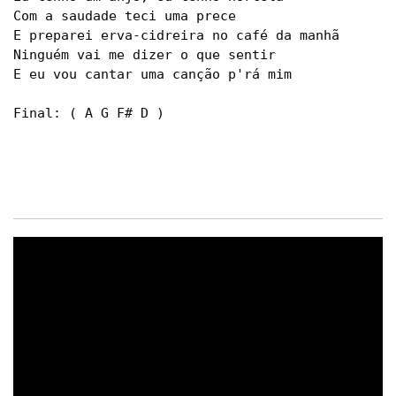
Com a saudade teci uma prece

E preparei erva-cidreira no café da manhã

Ninguém vai me dizer o que sentir

E eu vou cantar uma canção p'rá mim

Final: ( A G F# D )
