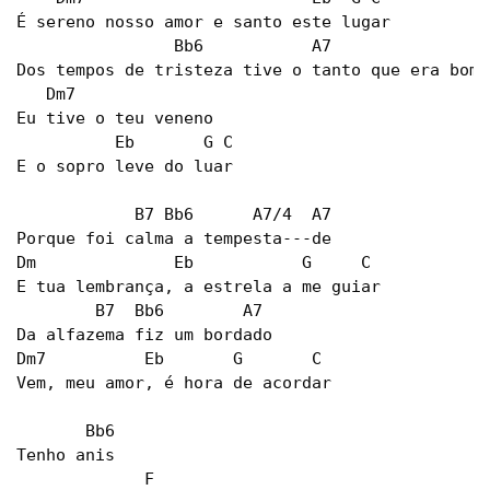
É sereno nosso amor e santo este lugar 

                Bb6           A7

Dos tempos de tristeza tive o tanto que era bom 

   Dm7

Eu tive o teu veneno 

          Eb       G C

E o sopro leve do luar

            B7 Bb6      A7/4  A7

Porque foi calma a tempesta---de

Dm              Eb           G     C

E tua lembrança, a estrela a me guiar

        B7  Bb6        A7

Da alfazema fiz um bordado 

Dm7          Eb       G       C

Vem, meu amor, é hora de acordar 

       Bb6

Tenho anis

             F
