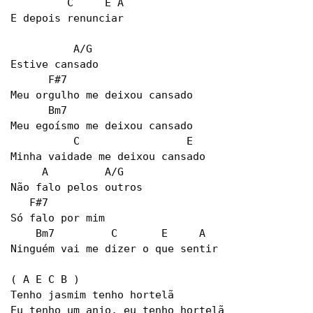
         C     E A

E depois renunciar

          A/G

Estive cansado 

      F#7   

Meu orgulho me deixou cansado 

      Bm7

Meu egoísmo me deixou cansado

          C                 E

Minha vaidade me deixou cansado

     A         A/G

Não falo pelos outros

   F#7

Só falo por mim 

    Bm7         C       E     A

Ninguém vai me dizer o que sentir

( A E C B )  

Tenho jasmim tenho hortelã

Eu tenho um anjo, eu tenho hortelã
