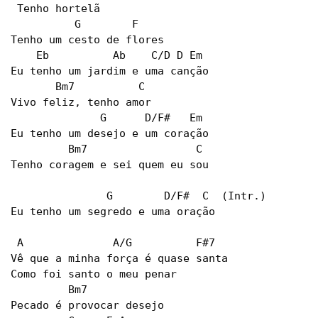
 Tenho hortelã 

          G        F

Tenho um cesto de flores 

    Eb          Ab    C/D D Em 

Eu tenho um jardim e uma canção

       Bm7          C

Vivo feliz, tenho amor 

              G      D/F#   Em

Eu tenho um desejo e um coração 

         Bm7                 C

Tenho coragem e sei quem eu sou

               G        D/F#  C  (Intr.)

Eu tenho um segredo e uma oração

 A              A/G          F#7

Vê que a minha força é quase santa 

Como foi santo o meu penar 

         Bm7

Pecado é provocar desejo 
