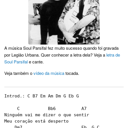
A música Soul Parsifal fez muito sucesso quando foi gravada
por Legião Urbana. Quer conhecer a letra dela? Veja a
letra de
Soul Parsifal
e cante.
Veja também o
vídeo da música
tocada.
Introd.: C B7 Em Am Dm G Eb G

     C           Bb6          A7

Ninguém vai me dizer o que sentir 

Meu coração está desperto 

    Dm7                       Eb  G C
