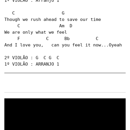
1º VIOLÃO : Arranjo 1

   C                  G

Though we rush ahead to save our time

     C               Am  D

We are only what we feel

     F          C      Bb          C     

And I love you,   can you feel it now...Oyeah

2º VIOLÃO : G  C G  C

1º VIOLÃO : ARRANJO 1

_________________________________________________