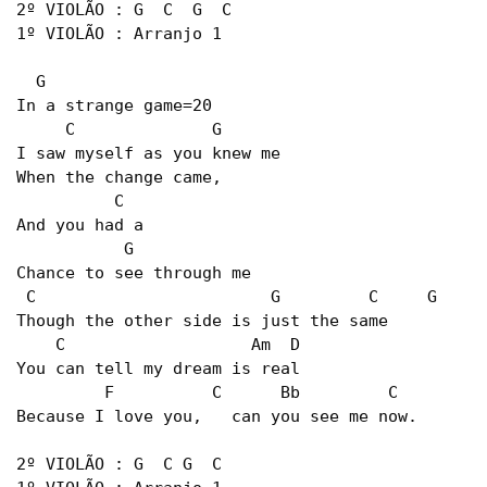
2º VIOLÃO : G  C  G  C

1º VIOLÃO : Arranjo 1

  G

In a strange game=20

     C              G

I saw myself as you knew me

When the change came,

          C

And you had a

           G

Chance to see through me

 C                        G         C     G

Though the other side is just the same

    C                   Am  D

You can tell my dream is real

         F          C      Bb         C    

Because I love you,   can you see me now.

2º VIOLÃO : G  C G  C   
