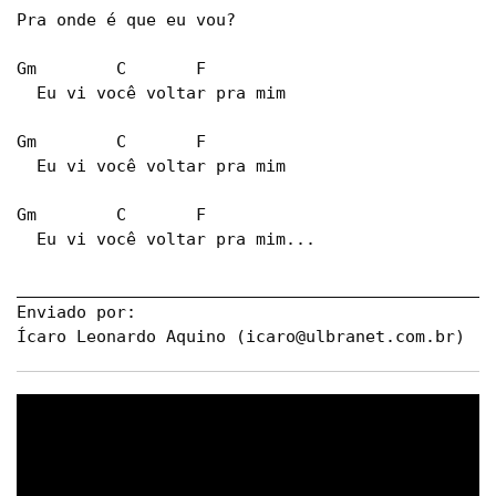
Pra onde é que eu vou?

Gm        C       F

  Eu vi você voltar pra mim

Gm        C       F

  Eu vi você voltar pra mim

Gm        C       F

  Eu vi você voltar pra mim...

_________________________________________________
Enviado por:

Ícaro Leonardo Aquino (
icaro@ulbranet.com.br
)