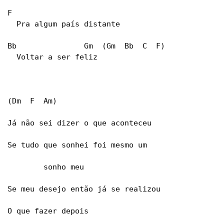
F

  Pra algum país distante

Bb               Gm  (Gm  Bb  C  F)

  Voltar a ser feliz

(Dm  F  Am)

Já não sei dizer o que aconteceu

Se tudo que sonhei foi mesmo um

        sonho meu

Se meu desejo então já se realizou

O que fazer depois
