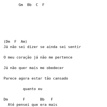
       Gm  Bb  C  F

(Dm  F  Am)

Já não sei dizer se ainda sei sentir

O meu coração já não me pertence

Já não quer mais me obedecer

Parece agora estar tão cansado

         quanto eu

Dm       F       Bb   F

  Até pensei que era mais
