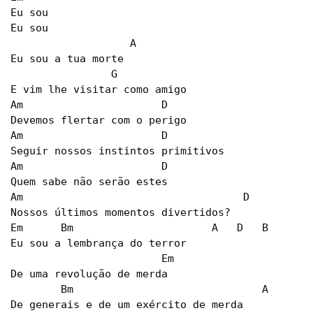
Eu sou

Eu sou

		   A

Eu sou a tua morte

		G

E vim lhe visitar como amigo

Am			D

Devemos flertar com o perigo

Am			D

Seguir nossos instintos primitivos

Am			D

Quem sabe não serão estes

Am				     D		Am  G

Nossos últimos momentos divertidos?

Em	Bm			A   D   B

Eu sou a lembrança do terror

			Em

De uma revolução de merda

	Bm	        		A

De generais e de um exército de merda
