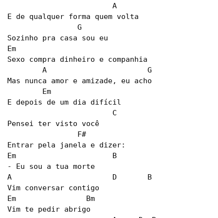
			A

E de qualquer forma quem volta

		G

Sozinho pra casa sou eu

Em

Sexo compra dinheiro e companhia

	A			G

Mas nunca amor e amizade, eu acho

	Em

E depois de um dia difícil

			C

Pensei ter visto você

		F#

Entrar pela janela e dizer:

Em			B

- Eu sou a tua morte

A			D	B

Vim conversar contigo

Em		  Bm

Vim te pedir abrigo
