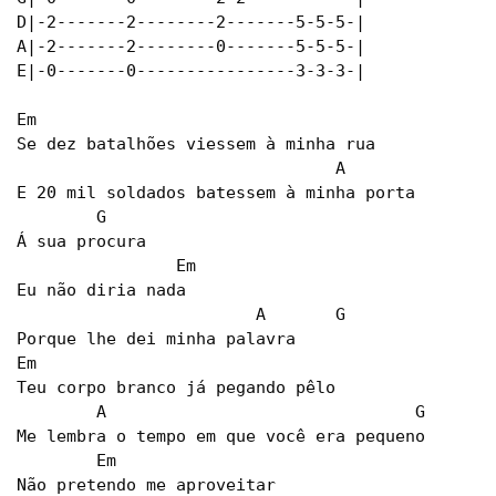
D|-2-------2--------2-------5-5-5-|

A|-2-------2--------0-------5-5-5-|

E|-0-------0----------------3-3-3-|

Em

Se dez batalhões viessem à minha rua

				A

E 20 mil soldados batessem à minha porta

	G

Á sua procura

		Em

Eu não diria nada

			A	G

Porque lhe dei minha palavra

Em

Teu corpo branco já pegando pêlo

	A				G

Me lembra o tempo em que você era pequeno

	Em

Não pretendo me aproveitar
