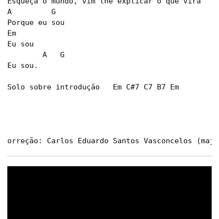
Esqueça o mundo, vim lhe explicar o que virá

A	  G  

Porque eu sou

Em

Eu sou

	A   G

Eu sou.

Solo sobre introdução   Em C#7 C7 B7 Em

orreção: Carlos Eduardo Santos Vasconcelos (
majc