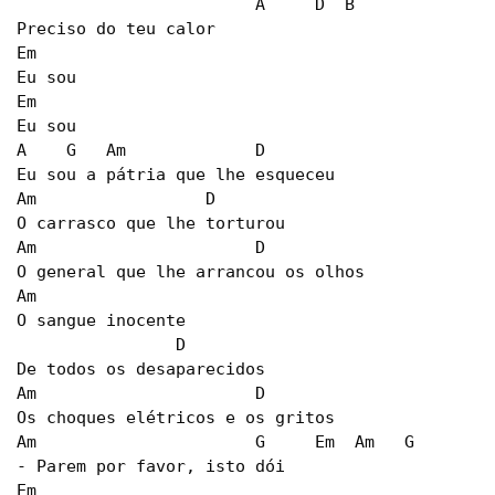
			A     D  B

Preciso do teu calor

Em

Eu sou

Em

Eu sou

A    G   Am		D

Eu sou a pátria que lhe esqueceu

Am		   D

O carrasco que lhe torturou

Am			D

O general que lhe arrancou os olhos

Am

O sangue inocente

		D

De todos os desaparecidos

Am			D

Os choques elétricos e os gritos

Am			G     Em  Am   G

- Parem por favor, isto dói

Em
