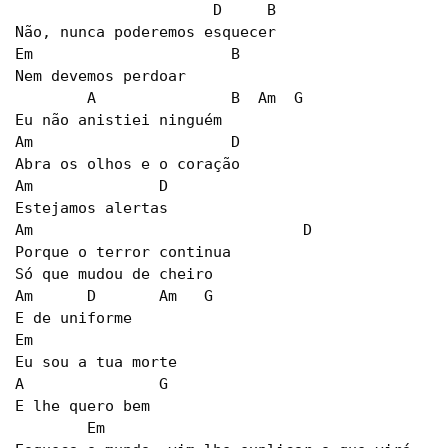
		      D	    B

Não, nunca poderemos esquecer

Em			B

Nem devemos perdoar

	A		B  Am  G

Eu não anistiei ninguém

Am			D

Abra os olhos e o coração

Am		D

Estejamos alertas

Am				D

Porque o terror continua

Só que mudou de cheiro

Am	D	Am   G

E de uniforme

Em

Eu sou a tua morte

A		G

E lhe quero bem

	Em
