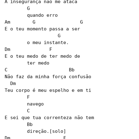
A insegurança não me ataca

        G

        quando erro

Am        G                G

E o teu momento passa a ser

                   G

        o meu instante.

Dm              F

E o teu medo de ter medo de

        ter medo

C                      Bb

Não faz da minha força confusão

  Dm

Teu corpo é meu espelho e em ti

        F

        navego

        C

E sei que tua correnteza não tem

        Bb

        direção.[solo]

Dm                   F
