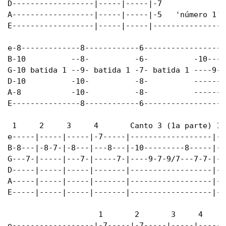
D------------------|-----|-----|-7               
A------------------|-----|-----|-5   'número 1'  
E------------------|-----|-----|-----------------
e-8-------------8------------6------------------
B-10          --8-          -6-          -10----
G-10 batida 1 --9- batida 1 -7- batida 1 ----9-7
D-10          -10-          -8-          -------
A-8           -10-          -8-          -------
E---------------8------------6------------------
 1     2     3     4       Canto 3 (1a parte) 1 
e-----|-----|-----|-7-----|------------------|--
B-8---|-8-7-|-8---|---8---|-10---------8-----|-8
G---7-|-----|---7-|-----7-|----9-7-9/7---7-7-|--
D-----|-----|-----|-------|------------------|--
A-----|-----|-----|-------|------------------|--
E-----|-----|-----|-------|------------------|--
                    1       2       3     4

e------------------|-7-----|-7-----|-----|-----|
