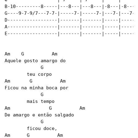
B-10---------8-----|---8---|---8---|-8---|-8---|

G----9-7-9/7---7-7-|-----7-|-----7-|---7-|---7-|

D------------------|-------|-------|-----|-----|

A------------------|-------|-------|-----|-----|

E------------------|-------|-------|-----|-----|

Am    G          Am

Aquele gosto amargo do

             G

        teu corpo

Am       G          Am

Ficou na minha boca por

             G

        mais tempo

Am              G          Am

De amargo e então salgado

             G

        ficou doce,

Am      G          Am
