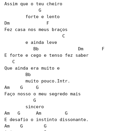
Assim que o teu cheiro

             G

        forte e lento

Dm              F

Fez casa nos meus braços

                      C

        e ainda leve

           Bb               Dm       F

E forte e cego e tenso fez saber

   C

Que ainda era muito e

        Bb

        muito pouco.Intr.

Am    G     G

Faço nosso o meu segredo mais

           G

        sincero

Am   G      Am         G

E desafio o instinto dissonante.

Am    G        G
