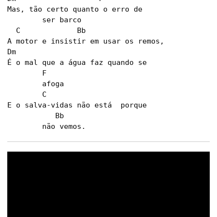
Mas, tão certo quanto o erro de

        ser barco

  C             Bb

A motor e insistir em usar os remos,

Dm

É o mal que a água faz quando se

        F

        afoga

        C

E o salva-vidas não está  porque

           Bb

        não vemos.