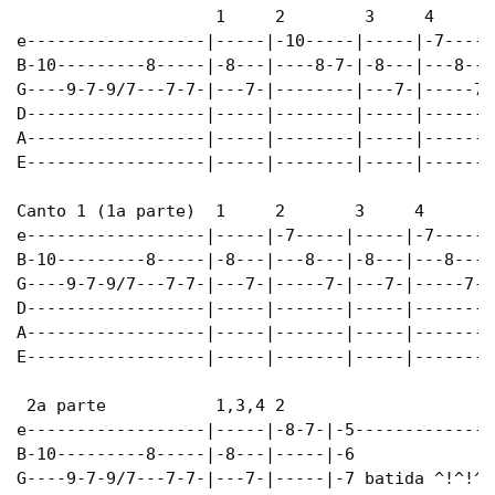
                    1     2        3     4

e------------------|-----|-10-----|-----|-7-----|
B-10---------8-----|-8---|----8-7-|-8---|---8---|
G----9-7-9/7---7-7-|---7-|--------|---7-|-----7-|
D------------------|-----|--------|-----|-------|
A------------------|-----|--------|-----|-------|
E------------------|-----|--------|-----|-------|
Canto 1 (1a parte)  1     2       3     4

e------------------|-----|-7-----|-----|-7-----|

B-10---------8-----|-8---|---8---|-8---|---8---|

G----9-7-9/7---7-7-|---7-|-----7-|---7-|-----7-|

D------------------|-----|-------|-----|-------|

A------------------|-----|-------|-----|-------|

E------------------|-----|-------|-----|-------|

 2a parte           1,3,4 2

e------------------|-----|-8-7-|-5---------------
B-10---------8-----|-8---|-----|-6               
G----9-7-9/7---7-7-|---7-|-----|-7 batida ^!^!^!^