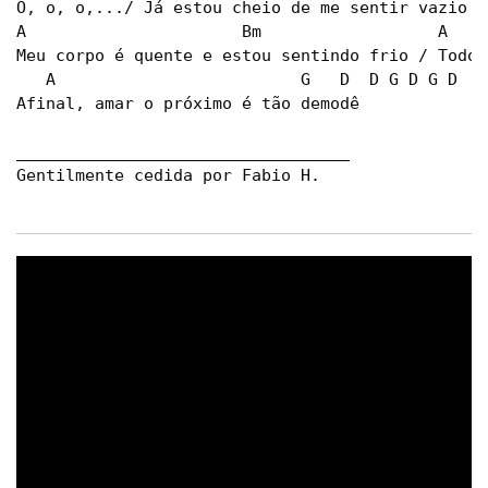
O, o, o,.../ Já estou cheio de me sentir vazio

A                      Bm                  A    
Meu corpo é quente e estou sentindo frio / Todo 
   A                         G   D  D G D G D

Afinal, amar o próximo é tão demodê

__________________________________

Gentilmente cedida por Fabio H.
