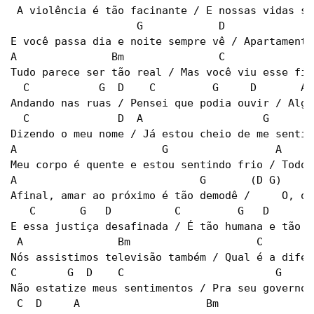
 A violência é tão facinante / E nossas vidas sã
                    G            D

E você passa dia e noite sempre vê / Apartamento
A               Bm               C              
Tudo parece ser tão real / Mas você viu esse fil
  C           G  D    C         G     D       A 
Andando nas ruas / Pensei que podia ouvir / Algu
  C              D  A                   G        
Dizendo o meu nome / Já estou cheio de me sentir 
A                       G                 A     
Meu corpo é quente e estou sentindo frio / Todo 
A                             G       (D G)

Afinal, amar ao próximo é tão demodê /     O, o, 
   C       G   D          C         G   D

E essa justiça desafinada / É tão humana e tão er
 A               Bm                    C         
Nós assistimos televisão também / Qual é a difere
C        G  D    C                        G     
Não estatize meus sentimentos / Pra seu governo,
 C  D     A                    Bm              
