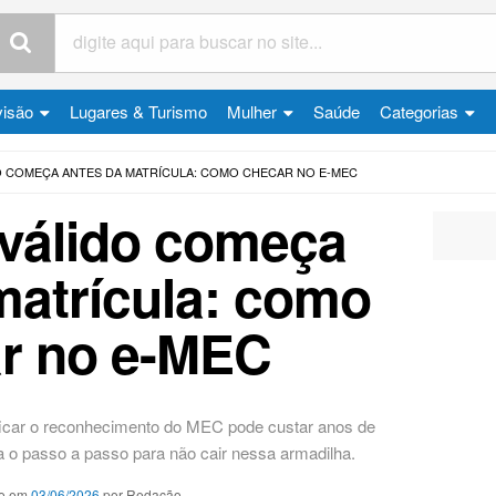
visão
Lugares & Turismo
Mulher
Saúde
Categorias
O COMEÇA ANTES DA MATRÍCULA: COMO CHECAR NO E-MEC
válido começa
matrícula: como
r no e-MEC
ficar o reconhecimento do MEC pode custar anos de
a o passo a passo para não cair nessa armadilha.
o em
03/06/2026
por Redação.