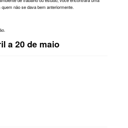
 ambiente de trabalho ou estudo, você encontrará uma
 quem não se dava bem anteriormente.
ão.
il a 20 de maio