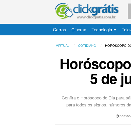
Carros
Cinema
Tecnologia
Tele
VIRTUAL
COTIDIANO
HORÓSCOPO DO 
Horóscopo 
5 de j
Confira o Horóscopo do Dia para sáb
para todos os signos, números da
postad