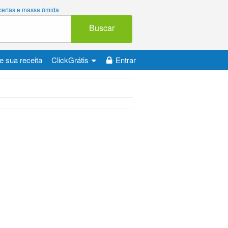
 certas e massa úmida
Buscar
e sua receita
ClickGrátis
Entrar