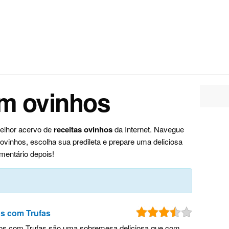
om ovinhos
melhor acervo de
receitas ovinhos
da Internet. Navegue
inhos, escolha sua predileta e prepare uma deliciosa
mentário depois!
s com Trufas
s com Trufas são uma sobremesa deliciosa que com