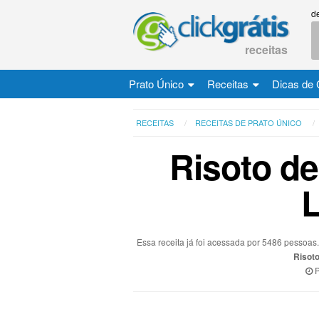
d
receitas
Prato Único
Receitas
Dicas de 
RECEITAS
RECEITAS DE PRATO ÚNICO
Risoto d
L
Essa receita já foi acessada por 5486 pessoa
Risot
P