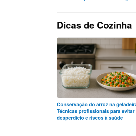
Dicas de Cozinha
Conservação do arroz na geladeir
Técnicas profissionais para evitar
desperdício e riscos à saúde