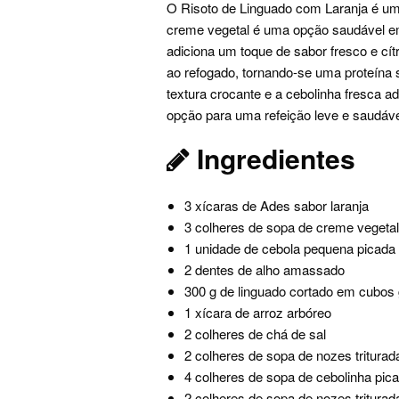
O Risoto de Linguado com Laranja é um
creme vegetal é uma opção saudável em 
adiciona um toque de sabor fresco e cí
ao refogado, tornando-se uma proteína 
textura crocante e a cebolinha fresca a
opção para uma refeição leve e saudáve
Ingredientes
3 xícaras de Ades sabor laranja
3 colheres de sopa de creme veget
1 unidade de cebola pequena picada
2 dentes de alho amassado
300 g de linguado cortado em cubos
1 xícara de arroz arbóreo
2 colheres de chá de sal
2 colheres de sopa de nozes triturad
4 colheres de sopa de cebolinha pic
2 colheres de sopa de nozes triturad