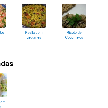
abe
Paella com
Risoto de
Legumes
Cogumelos
adas
 com
o