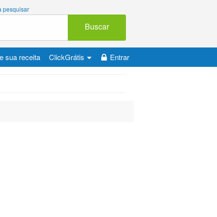
 a pesquisar
Buscar
e sua receita
ClickGrátis
Entrar