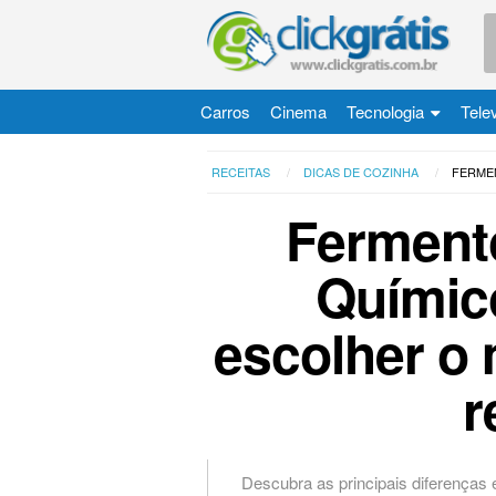
Carros
Cinema
Tecnologia
Tele
RECEITAS
DICAS DE COZINHA
FERMEN
Fermento
Químic
escolher o 
r
Descubra as principais diferenças 