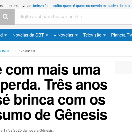
estaque em novelas:
beleza fatal: saiba quem é quem na novela exclusiva da max
rd
Novelas da SBT
+ Novelas
Televisão
Planeta T
SUMOS
17/03/2025
e com mais uma
 perda. Três anos
sé brinca com os
Resumo de Gênesis
de 17/03/2025 da novela Gênesis.