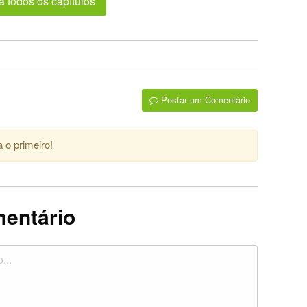
a todos os capítulos
Postar um Comentário
 o primeiro!
mentário