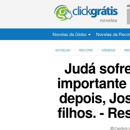
d
novelas
Novelas da Globo
Novelas da Reco
NOVELAS
RECORD
GÊNESIS
RE
Judá sofr
importante
depois, Jo
filhos. - 
Capítulo 