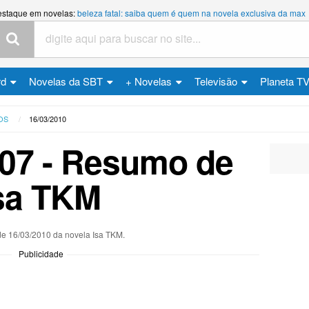
estaque em novelas:
beleza fatal: saiba quem é quem na novela exclusiva da max
rd
Novelas da SBT
+ Novelas
Televisão
Planeta T
OS
16/03/2010
107 - Resumo de
sa TKM
de 16/03/2010 da novela Isa TKM.
Publicidade