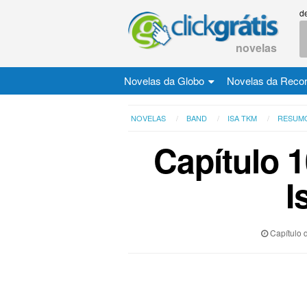
d
novelas
Novelas da Globo
Novelas da Reco
NOVELAS
BAND
ISA TKM
RESUM
Capítulo 
I
Capítulo 