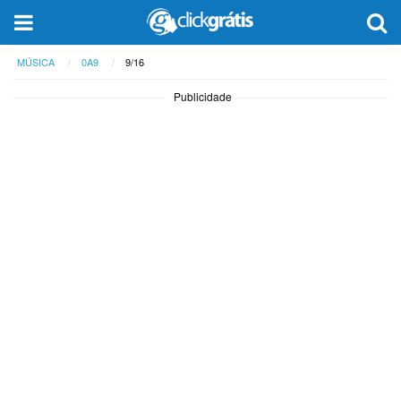
MÚSICA
0A9
9/16
Publicidade