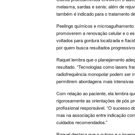
melasma, sardas e senis; além de rejuv
também é indicado para o tratamento de
Peelings químicos e microagulhamento
promoverem a renovação celular e o est
voltados para gordura localizada e flac
por quem busca resultados progressivo
Raquel lembra que o planejamento ade
resultado. “Tecnologias como lasers fr
radiofrequência monopolar podem ser m
permitirem abordagens mais intensivas 
Com relação ao paciente, ela lembra que
rigorosamente as orientações de pós 
profissional responsável. “O sucesso do
mas na associação entre indicação cor
cuidados recomendados.”
Raquel destaca que o outono e o invern