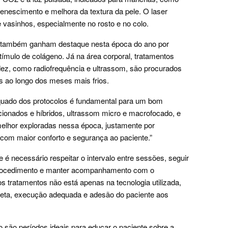
enescimento e melhora da textura da pele. O laser
 vasinhos, especialmente no rosto e no colo.
 também ganham destaque nesta época do ano por
ímulo de colágeno. Já na área corporal, tratamentos
idez, como radiofrequência e ultrassom, são procurados
s ao longo dos meses mais frios.
quado dos protocolos é fundamental para um bom
acionados e híbridos, ultrassom micro e macrofocado, e
elhor exploradas nessa época, justamente por
com maior conforto e segurança ao paciente.”
 é necessário respeitar o intervalo entre sessões, seguir
procedimento e manter acompanhamento com o
s tratamentos não está apenas na tecnologia utilizada,
reta, execução adequada e adesão do paciente aos
o são períodos ideais para educar o paciente sobre a