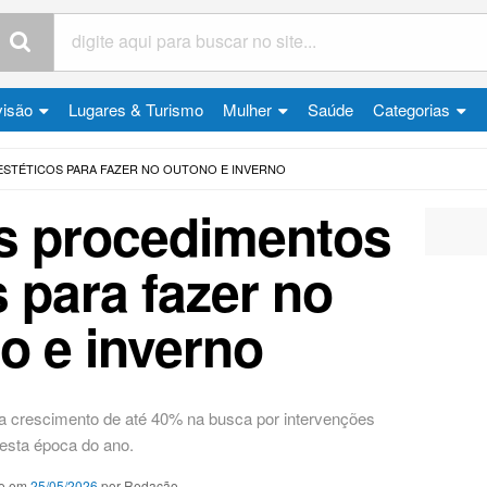
visão
Lugares & Turismo
Mulher
Saúde
Categorias
STÉTICOS PARA FAZER NO OUTONO E INVERNO
s procedimentos
s para fazer no
o e inverno
ra crescimento de até 40% na busca por intervenções
esta época do ano.
o em
25/05/2026
por Redação.