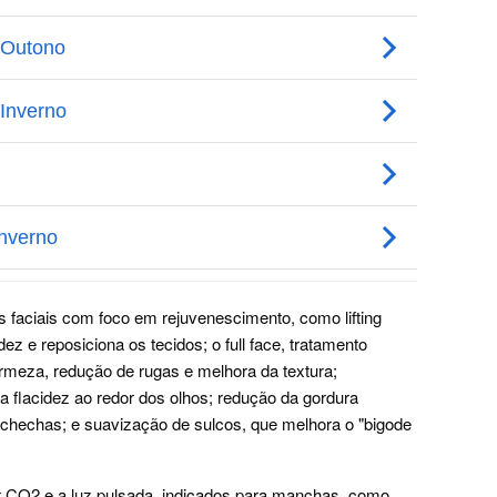
faciais com foco em rejuvenescimento, como lifting
dez e reposiciona os tecidos; o full face, tratamento
rmeza, redução de rugas e melhora da textura;
a flacidez ao redor dos olhos; redução da gordura
ochechas; e suavização de sulcos, que melhora o "bigode
 CO2 e a luz pulsada, indicados para manchas, como