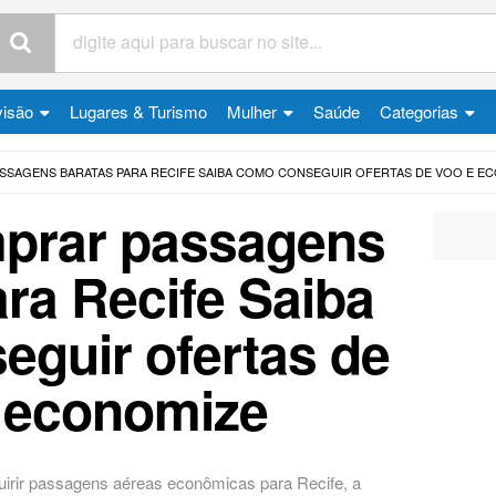
visão
Lugares & Turismo
Mulher
Saúde
Categorias
SAGENS BARATAS PARA RECIFE SAIBA COMO CONSEGUIR OFERTAS DE VOO E E
prar passagens
ara Recife Saiba
guir ofertas de
 economize
irir passagens aéreas econômicas para Recife, a