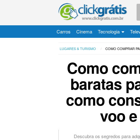
Carros
Cinema
Tecnologia
Tele
LUGARES & TURISMO
COMO COMPRAR PAS
Como com
baratas p
como conse
voo e
Descubra os segredos para adqu