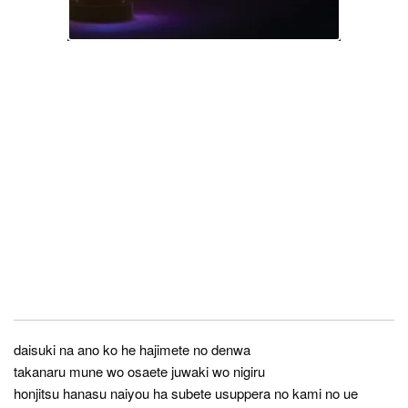
daisuki na ano ko he hajimete no denwa
takanaru mune wo osaete juwaki wo nigiru
honjitsu hanasu naiyou ha subete usuppera no kami no ue