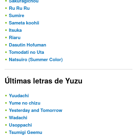
Sakuragichou
Ru Ru Ru
Sumire
Sameta koohii
Itsuka
Riaru
Dasutin Hofuman
Tomodati no Uta
Natsuiro (Summer Color)
Últimas letras de Yuzu
Yuudachi
Yume no chizu
Yesterday and Tomorrow
Wadachi
Usoppachi
Tsumigi Geemu