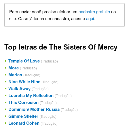
Para enviar você precisa efetuar um
cadastro gratuito
no
site. Caso já tenha um cadastro, acesse
aqui
.
Top letras de The Sisters Of Mercy
Temple Of Love
(Tradução)
More
(Tradução)
Marian
(Tradução)
Nine While Nine
(Tradução)
Walk Away
(Tradução)
Lucretia My Reflection
(Tradução)
This Corrosion
(Tradução)
Dominion/ Mother Russia
(Tradução)
Gimme Shelter
(Tradução)
Leonard Cohen
(Tradução)