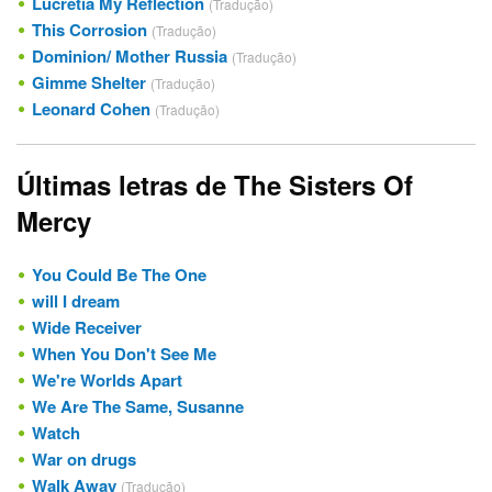
Lucretia My Reflection
(Tradução)
This Corrosion
(Tradução)
Dominion/ Mother Russia
(Tradução)
Gimme Shelter
(Tradução)
Leonard Cohen
(Tradução)
Últimas letras de The Sisters Of
Mercy
You Could Be The One
will I dream
Wide Receiver
When You Don't See Me
We're Worlds Apart
We Are The Same, Susanne
Watch
War on drugs
Walk Away
(Tradução)