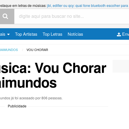
estaque em letras de músicas:
jbl, edifier ou qcy: qual fone bluetooth escolher p
cais
Top Artistas
Top Letras
Notícias
Env
RAIMUNDOS
VOU CHORAR
sica: Vou Chorar
aimundos
mundos já foi acessado por 806 pessoas.
Publicidade