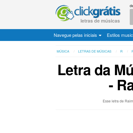
d
letras de músicas
Navegue pelas iniciais
Estilos musi
MÚSICA
LETRAS DE MÚSICAS
R
Letra da Mú
- R
Esse letra de Rai