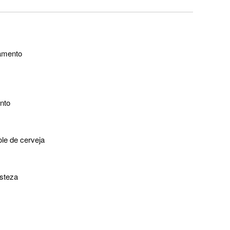
tamento
nto
le de cerveja
isteza