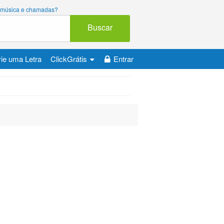
ara música e chamadas?
Buscar
ie uma Letra
ClickGrátis
Entrar