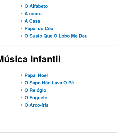
O Alfabeto
A cobra
A Casa
Papai do Céu
O Susto Que O Lobo Me Deu
Música Infantil
Papai Noel
O Sapo Não Lava O Pé
O Relógio
O Foguete
O Arco-íris