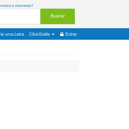
ara música e chamadas?
Buscar
ie uma Letra
ClickGrátis
Entrar