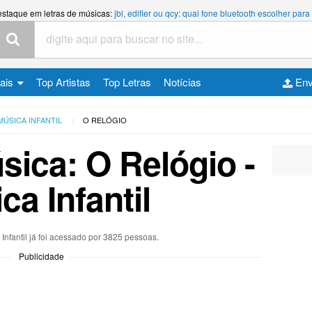
estaque em letras de músicas:
jbl, edifier ou qcy: qual fone bluetooth escolher p
cais
Top Artistas
Top Letras
Notícias
Env
MÚSICA INFANTIL
O RELÓGIO
sica: O Relógio -
ca Infantil
 Infantil já foi acessado por 3825 pessoas.
Publicidade