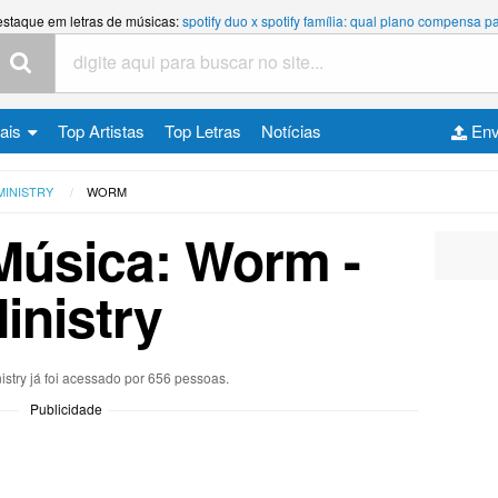
estaque em letras de músicas:
spotify duo x spotify família: qual plano compensa
cais
Top Artistas
Top Letras
Notícias
Env
MINISTRY
WORM
Música: Worm -
inistry
nistry já foi acessado por 656 pessoas.
Publicidade