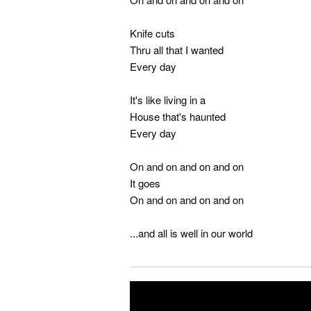
Knife cuts
Thru all that I wanted
Every day
It's like living in a
House that's haunted
Every day
On and on and on and on
It goes
On and on and on and on
...and all is well in our world