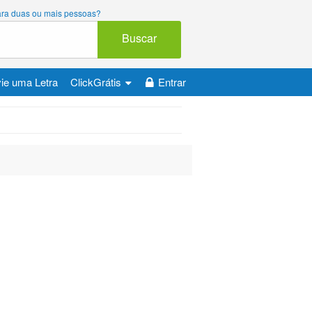
 para duas ou mais pessoas?
Buscar
ie uma Letra
ClickGrátis
Entrar