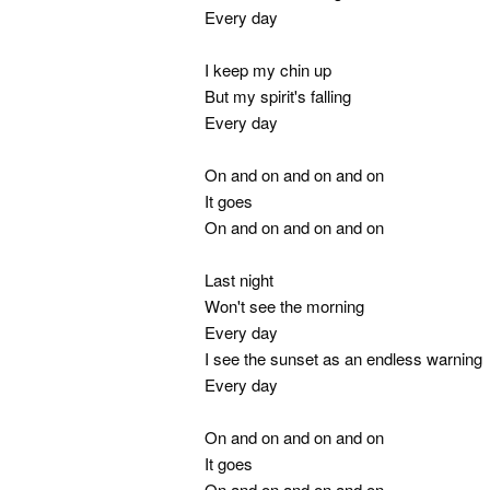
Every day
I keep my chin up
But my spirit's falling
Every day
On and on and on and on
It goes
On and on and on and on
Last night
Won't see the morning
Every day
I see the sunset as an endless warning
Every day
On and on and on and on
It goes
On and on and on and on