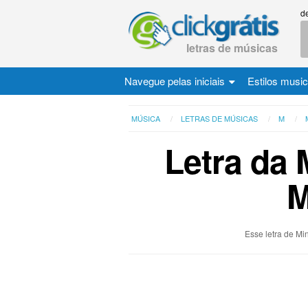
d
letras de músicas
Navegue pelas iniciais
Estilos musi
MÚSICA
LETRAS DE MÚSICAS
M
Letra da 
M
Esse letra de Mi