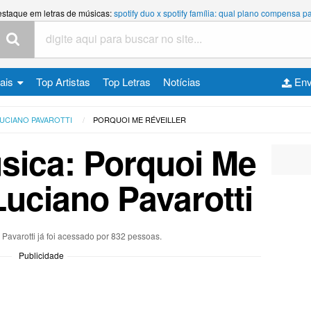
estaque em letras de músicas:
spotify duo x spotify família: qual plano compensa
cais
Top Artistas
Top Letras
Notícias
Env
UCIANO PAVAROTTI
PORQUOI ME RÉVEILLER
sica: Porquoi Me
 Luciano Pavarotti
 Pavarotti já foi acessado por 832 pessoas.
Publicidade