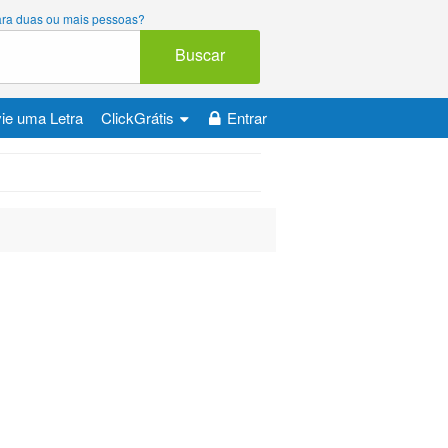
 para duas ou mais pessoas?
Buscar
ie uma Letra
ClickGrátis
Entrar