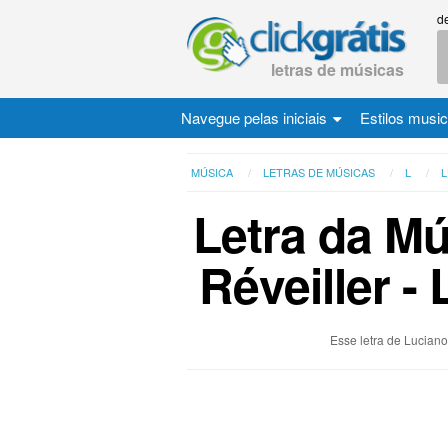
d
letras de músicas
Navegue pelas iniciais
Estilos musi
MÚSICA
LETRAS DE MÚSICAS
L
L
Letra da Mú
Réveiller -
Esse letra de Luciano