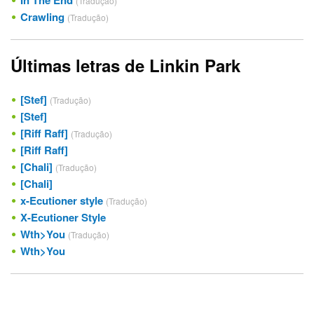
In The End
(Tradução)
Crawling
(Tradução)
Últimas letras de Linkin Park
[Stef]
(Tradução)
[Stef]
[Riff Raff]
(Tradução)
[Riff Raff]
[Chali]
(Tradução)
[Chali]
x-Ecutioner style
(Tradução)
X-Ecutioner Style
Wth>You
(Tradução)
Wth>You