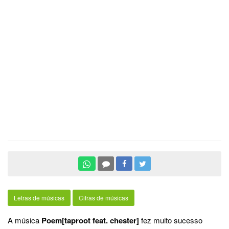
Letras de músicas
Cifras de músicas
A música
Poem[taproot feat. chester]
fez muito sucesso