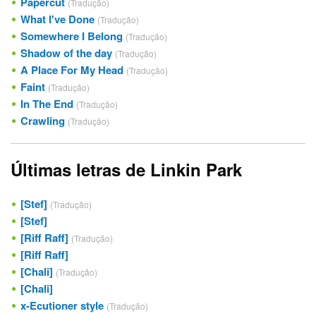
Papercut
(Tradução)
What I've Done
(Tradução)
Somewhere I Belong
(Tradução)
Shadow of the day
(Tradução)
A Place For My Head
(Tradução)
Faint
(Tradução)
In The End
(Tradução)
Crawling
(Tradução)
Últimas letras de Linkin Park
[Stef]
(Tradução)
[Stef]
[Riff Raff]
(Tradução)
[Riff Raff]
[Chali]
(Tradução)
[Chali]
x-Ecutioner style
(Tradução)