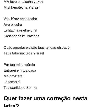
MA tovu o halecha yakov
Mishkenotecha Yisrael
Váni b'rov chasdecha
Avo b'techa
Eshtachave elhe chal
Kadshecha b'_Iratecha
Quão agradáveis são tuas tendas oh Jacó
Teus tabernáculos Yisrael
Por tua misericórdia
Entrarei em tua casa
Me prostarei
Lá temerei
Tua santidade Senhor
Quer fazer uma correção nesta
letra?