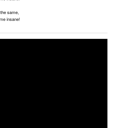
 the same,
 me insane!