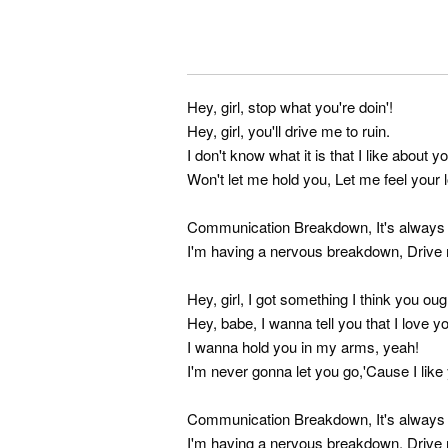
Hey, girl, stop what you're doin'!
Hey, girl, you'll drive me to ruin.
I don't know what it is that I like about you,
Won't let me hold you, Let me feel your 
Communication Breakdown, It's always
I'm having a nervous breakdown, Drive
Hey, girl, I got something I think you ou
Hey, babe, I wanna tell you that I love y
I wanna hold you in my arms, yeah!
I'm never gonna let you go,'Cause I lik
Communication Breakdown, It's always
I'm having a nervous breakdown, Drive