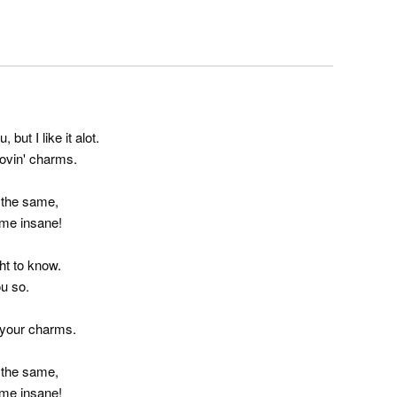
 but I like it alot.
lovin' charms.
 the same,
 me insane!
ght to know.
ou so.
e your charms.
 the same,
 me insane!