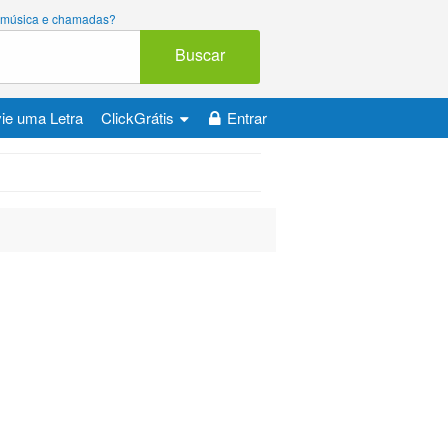
ara música e chamadas?
Buscar
ie uma Letra
ClickGrátis
Entrar