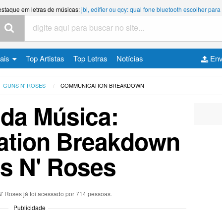
estaque em letras de músicas:
jbl, edifier ou qcy: qual fone bluetooth escolher p
cais
Top Artistas
Top Letras
Notícias
Env
GUNS N' ROSES
COMMUNICATION BREAKDOWN
 da Música:
tion Breakdown
s N' Roses
N' Roses já foi acessado por 714 pessoas.
Publicidade