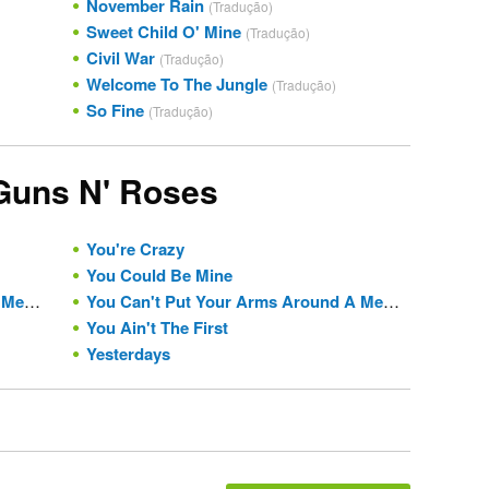
November Rain
(Tradução)
Sweet Child O' Mine
(Tradução)
Civil War
(Tradução)
Welcome To The Jungle
(Tradução)
So Fine
(Tradução)
 Guns N' Roses
You're Crazy
You Could Be Mine
mory
You Can't Put Your Arms Around A Memory
(Tradução)
You Ain't The First
Yesterdays