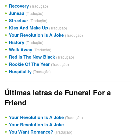
Recovery
(Tradução)
Juneau
(Tradução)
Streetcar
(Tradução)
Kiss And Make Up
(Tradução)
Your Revolution Is A Joke
(Tradução)
History
(Tradução)
Walk Away
(Tradução)
Red Is The New Black
(Tradução)
Rookie Of The Year
(Tradução)
Hospitality
(Tradução)
Últimas letras de Funeral For a
Friend
Your Revolution Is A Joke
(Tradução)
Your Revolution Is A Joke
You Want Romance?
(Tradução)