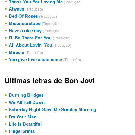
Thank You For Loving Me
(Tradução)
Always
(Tradução)
Bed Of Roses
(Tradução)
Misunderstood
(Tradução)
Have a nice day
(Tradução)
I'll Be There For You
(Tradução)
All About Lovin' You
(Tradução)
Miracle
(Tradução)
You give love a bad name
(Tradução)
Últimas letras de Bon Jovi
Burning Bridges
We All Fall Down
Saturday Night Gave Me Sunday Morning
I'm Your Man
Life Is Beautiful
Fingerprints