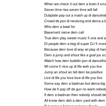
When we check it out dem a brain it sma
Seven time rise seven time will fall
Dubplate pop out a mash up di dancehal
Crowd de pon di receiving end dema a 
Who dem a bawl for
Basement name dem call
True dem play sweet music fi one and al
Di people dem a beg di super DJ fi mor
Because dem love di way wi play di har
Dem a jump and shout like a goal jus sc
Watch how dem bubblin pon di dancefloo
Wi come fi nice up di life weh you live
Jump an shout an tell dem be positive
Live di life you love love di life you live
Some say dem a badman but dema big f
How de fi pop off de gun no want nobody 
If dem a badman then nobody should d
All know dem deh a dem yard with dem 
But some a fool never know di rule