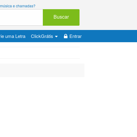
ara música e chamadas?
Buscar
ie uma Letra
ClickGrátis
Entrar