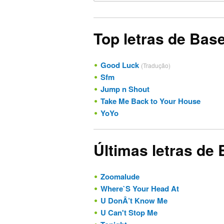
Top letras de Bas
Good Luck
(Tradução)
Sfm
Jump n Shout
Take Me Back to Your House
YoYo
Últimas letras de
Zoomalude
Where`S Your Head At
U DonÂ’t Know Me
U Can't Stop Me