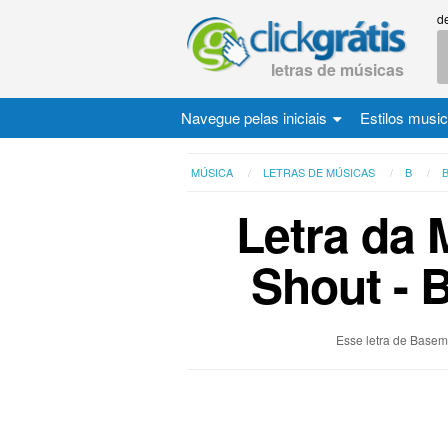
d
letras de músicas
Navegue pelas iniciais
Estilos musi
MÚSICA
LETRAS DE MÚSICAS
B
Letra da 
Shout - 
Esse letra de Basem