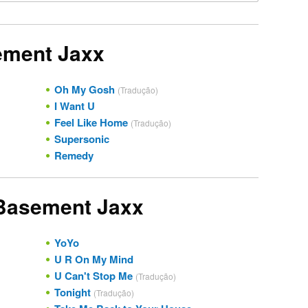
ement Jaxx
Oh My Gosh
(Tradução)
I Want U
Feel Like Home
(Tradução)
Supersonic
Remedy
 Basement Jaxx
YoYo
U R On My Mind
U Can't Stop Me
(Tradução)
Tonight
(Tradução)