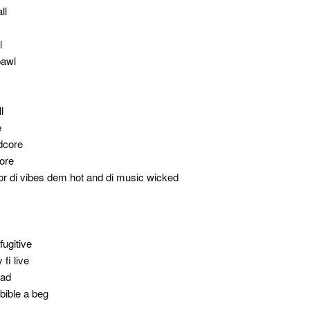
ll
l
bawl
l
e
dcore
ore
r di vibes dem hot and di music wicked
ugitive
fi live
ead
bible a beg