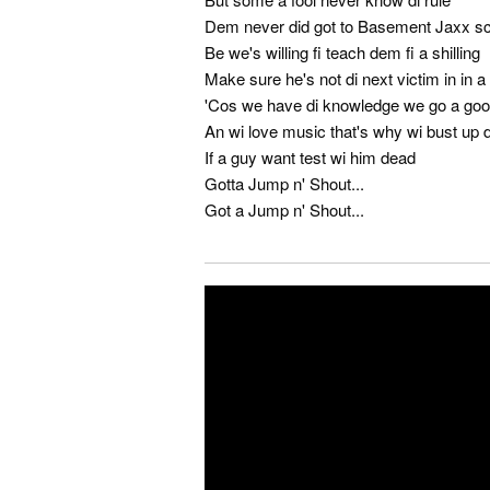
Dem never did got to Basement Jaxx s
Be we's willing fi teach dem fi a shilling
Make sure he's not di next victim in in a k
'Cos we have di knowledge we go a goo
An wi love music that's why wi bust up 
If a guy want test wi him dead
Gotta Jump n' Shout...
Got a Jump n' Shout...