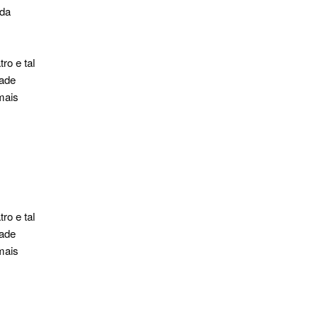
ída
o e tal
dade
mais
o e tal
dade
mais