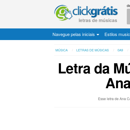
d
letras de músicas
Navegue pelas iniciais
Estilos musi
MÚSICA
LETRAS DE MÚSICAS
0A9
Letra da M
Ana
Esse letra de Ana C