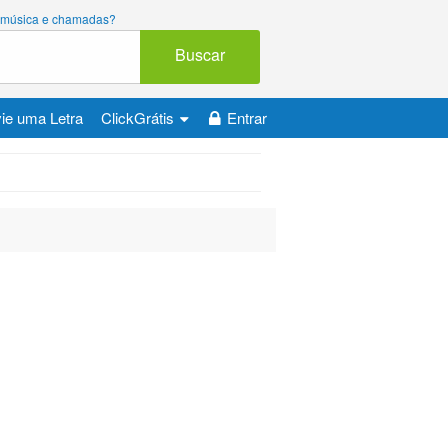
ara música e chamadas?
Buscar
ie uma Letra
ClickGrátis
Entrar