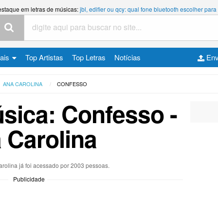
estaque em letras de músicas:
jbl, edifier ou qcy: qual fone bluetooth escolher p
cais
Top Artistas
Top Letras
Notícias
Env
ANA CAROLINA
CONFESSO
úsica: Confesso -
 Carolina
arolina já foi acessado por 2003 pessoas.
Publicidade