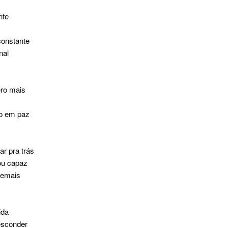
nte
constante
nal
ro mais
xo em paz
ar pra trás
ou capaz
demais
ida
 esconder