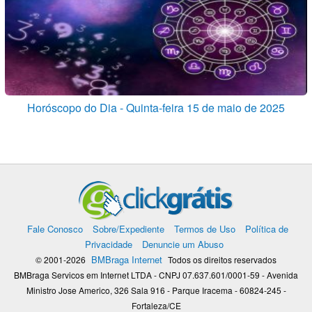
Horóscopo do Dia - Quinta-feira 15 de maio de 2025
Fale Conosco
Sobre/Expediente
Termos de Uso
Política de
Privacidade
Denuncie um Abuso
BMBraga Internet
© 2001-2026
Todos os direitos reservados
BMBraga Servicos em Internet LTDA - CNPJ 07.637.601/0001-59 - Avenida
Ministro Jose Americo, 326 Sala 916 - Parque Iracema - 60824-245 -
Fortaleza/CE