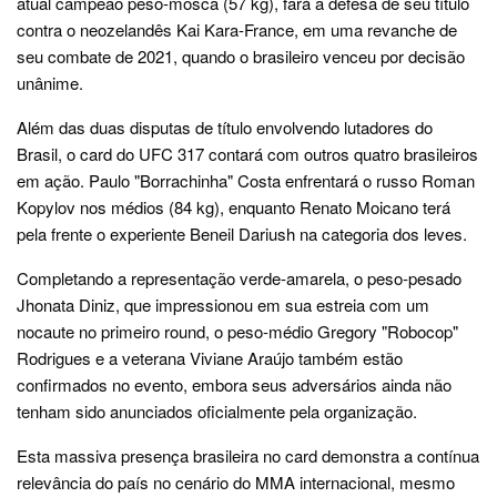
atual campeão peso-mosca (57 kg), fará a defesa de seu título
contra o neozelandês Kai Kara-France, em uma revanche de
seu combate de 2021, quando o brasileiro venceu por decisão
unânime.
Além das duas disputas de título envolvendo lutadores do
Brasil, o card do UFC 317 contará com outros quatro brasileiros
em ação. Paulo "Borrachinha" Costa enfrentará o russo Roman
Kopylov nos médios (84 kg), enquanto Renato Moicano terá
pela frente o experiente Beneil Dariush na categoria dos leves.
Completando a representação verde-amarela, o peso-pesado
Jhonata Diniz, que impressionou em sua estreia com um
nocaute no primeiro round, o peso-médio Gregory "Robocop"
Rodrigues e a veterana Viviane Araújo também estão
confirmados no evento, embora seus adversários ainda não
tenham sido anunciados oficialmente pela organização.
Esta massiva presença brasileira no card demonstra a contínua
relevância do país no cenário do MMA internacional, mesmo